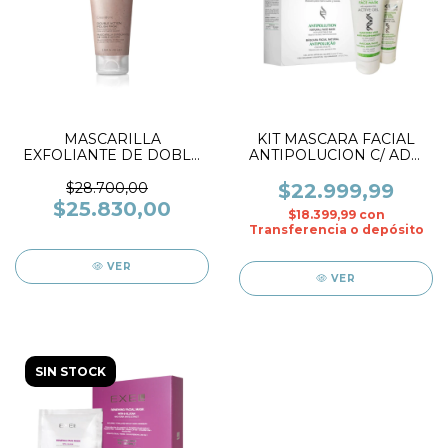
MASCARILLA
KIT MASCARA FACIAL
EXFOLIANTE DE DOBLE
ANTIPOLUCION C/ ADN
ACCION X 100 ML.- EXEL
VEG. X KIT- EXEL
$28.700,00
$22.999,99
$25.830,00
$18.399,99
con
Transferencia o depósito
VER
VER
SIN STOCK