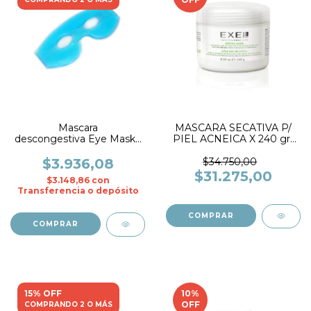
Mascara
MASCARA SECATIVA P/
descongestiva Eye Mask.-
PIEL ACNEICA X 240 gr-
Jessamy
EXEL
$3.936,08
$34.750,00
$31.275,00
$3.148,86
con
Transferencia o depósito
15% OFF
10
%
OFF
COMPRANDO 2 O MÁS