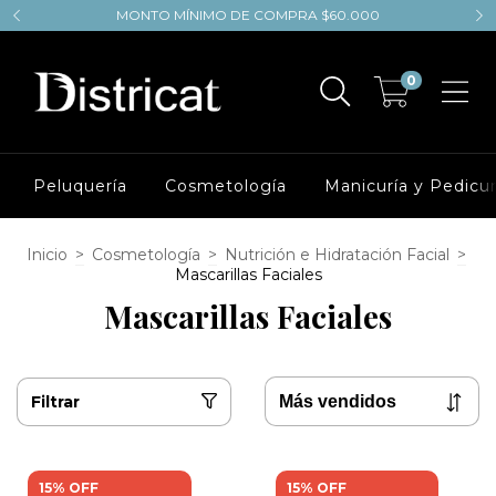
MONTO MÍNIMO DE COMPRA $60.000
0
Peluquería
Cosmetología
Manicuría y Pedicur
Inicio
>
Cosmetología
>
Nutrición e Hidratación Facial
>
Mascarillas Faciales
Mascarillas Faciales
Filtrar
15% OFF
15% OFF