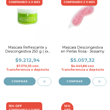
COMPRANDO 4 O MÁS
COMPRANDO 2 O MÁS
Mascara Refrescante y
Mascara Descongestiva
Descongestiva 250 g ( xx )
en Perlas Rosa.- Jessamy
- Biobellus
$9.212,94
$5.057,32
$7.370,35
con
$4.045,86
con
Transferencia o depósito
Transferencia o depósito
15% OFF
10
%
OFF
COMPRANDO 2 O MÁS