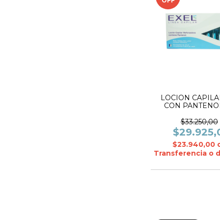
OFF
LOCION CAPILA
CON PANTENOL
AMP.-EXE
$33.250,00
$29.925,
$23.940,00
Transferencia o 