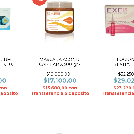
OFF
R REF.
MASCARA ACOND.
LOCION
 X 10
CAPILAR X 500 gr -
REVITAL
L
KERATINA- EXEL
C/PLACENTA 
EXE
$19.000,00
$32.250
00
$17.100,00
$29.0
con
$13.680,00
con
$23.220
depósito
Transferencia o depósito
Transferencia