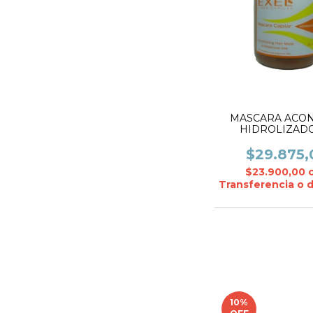
MASCARA ACON.
HIDROLIZAD
KERATINA X 1000 g
$29.875,
$23.900,00
Transferencia o 
10
%