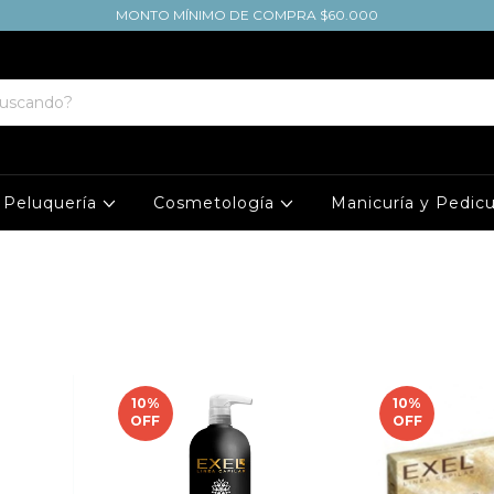
MONTO MÍNIMO DE COMPRA $60.000
Peluquería
Cosmetología
Manicuría y Pedic
10
%
10
%
OFF
OFF