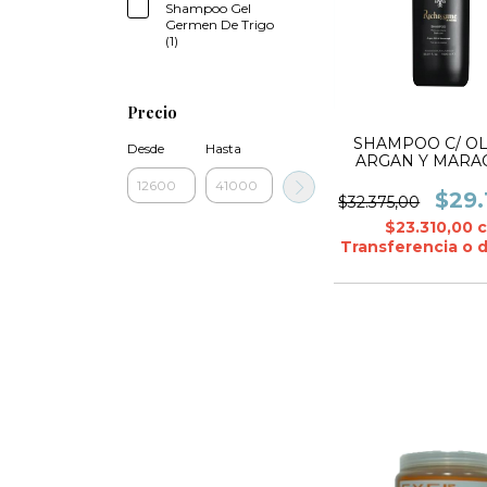
Shampoo Gel
Germen De Trigo
(1)
Precio
SHAMPOO C/ O
Desde
Hasta
ARGAN Y MARA
1000 ml.- E
$29.
$32.375,00
$23.310,00
Transferencia o 