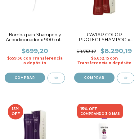
Bomba para Shampoo y
CAVIAR COLOR
Acondicionador x 900 ml. -
PROTECT SHAMPOO x
Fidelite
250 ml.- BKD
$699,20
$8.290,19
$9.753,17
$559,36
con
Transferencia
$6.632,15
con
o depósito
Transferencia o depósito
15
%
15% OFF
OFF
COMPRANDO 3 O MÁS