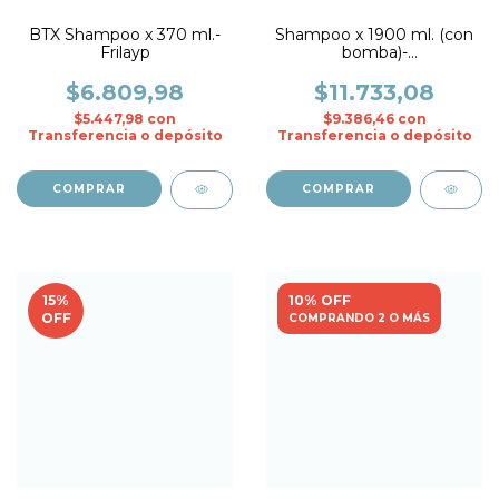
BTX Shampoo x 370 ml.-
Shampoo x 1900 ml. (con
Frilayp
bomba)-
BIOHIDRATANTE
C/CREATINA- Nov
$6.809,98
$11.733,08
$5.447,98
con
$9.386,46
con
Transferencia o depósito
Transferencia o depósito
15
%
10% OFF
OFF
COMPRANDO 2 O MÁS