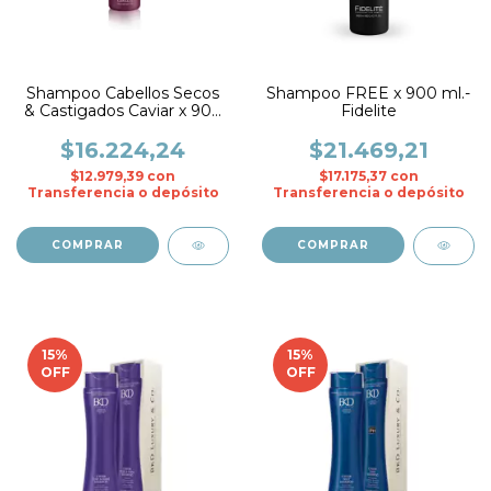
Shampoo Cabellos Secos
Shampoo FREE x 900 ml.-
& Castigados Caviar x 900
Fidelite
ml. - Fidelite
$16.224,24
$21.469,21
$12.979,39
con
$17.175,37
con
Transferencia o depósito
Transferencia o depósito
15
%
15
%
OFF
OFF