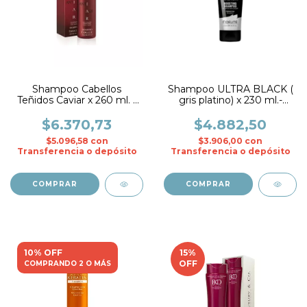
Shampoo Cabellos
Shampoo ULTRA BLACK (
Teñidos Caviar x 260 ml. -
gris platino) x 230 ml.-
Fidelite
Fidelite
$6.370,73
$4.882,50
$5.096,58
con
$3.906,00
con
Transferencia o depósito
Transferencia o depósito
10% OFF
15
%
OFF
COMPRANDO 2 O MÁS