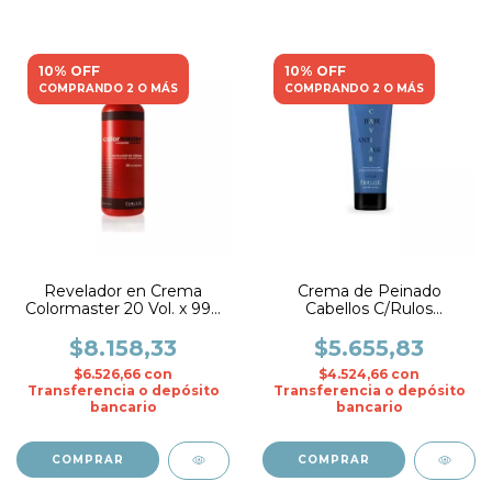
10% OFF
10% OFF
COMPRANDO 2 O MÁS
COMPRANDO 2 O MÁS
Revelador en Crema
Crema de Peinado
Colormaster 20 Vol. x 990
Cabellos C/Rulos
ml.- Fidelite
S/Enjuague Caviar x 230
ml. - Fidelite
$8.158,33
$5.655,83
$6.526,66
con
$4.524,66
con
Transferencia o depósito
Transferencia o depósito
bancario
bancario