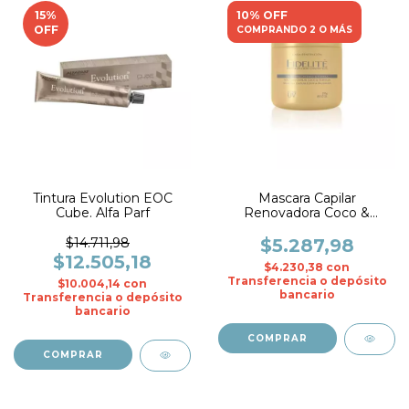
15
%
10% OFF
OFF
COMPRANDO 2 O MÁS
Tintura Evolution EOC
Mascara Capilar
Cube. Alfa Parf
Renovadora Coco &
Vainilla x 270 gr. - Fidelite
$14.711,98
$5.287,98
$12.505,18
$4.230,38
con
Transferencia o depósito
$10.004,14
con
bancario
Transferencia o depósito
bancario
COMPRAR