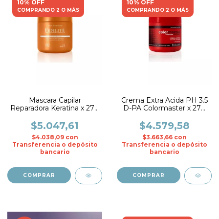
10% OFF
10% OFF
COMPRANDO 2 O MÁS
COMPRANDO 2 O MÁS
Mascara Capilar
Crema Extra Acida PH 3.5
Reparadora Keratina x 270
D-PA Colormaster x 270
gr. - Fidelite
gr.- Fidelite
$5.047,61
$4.579,58
$4.038,09
con
$3.663,66
con
Transferencia o depósito
Transferencia o depósito
bancario
bancario