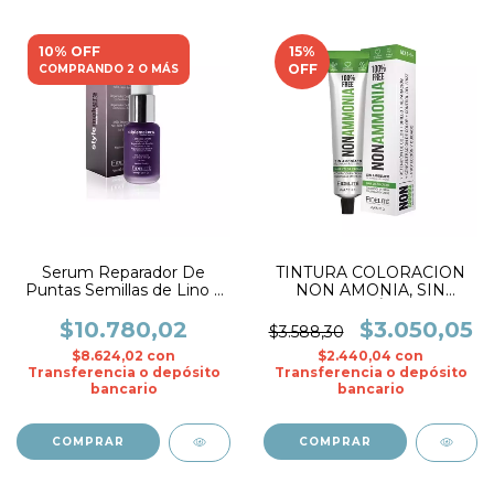
10% OFF
15
%
OFF
COMPRANDO 2 O MÁS
Serum Reparador De
TINTURA COLORACION
Puntas Semillas de Lino x
NON AMONIA, SIN
30 ml.- Fidelite
AMONÍACO
$10.780,02
$3.050,05
$3.588,30
$8.624,02
con
$2.440,04
con
Transferencia o depósito
Transferencia o depósito
bancario
bancario
COMPRAR