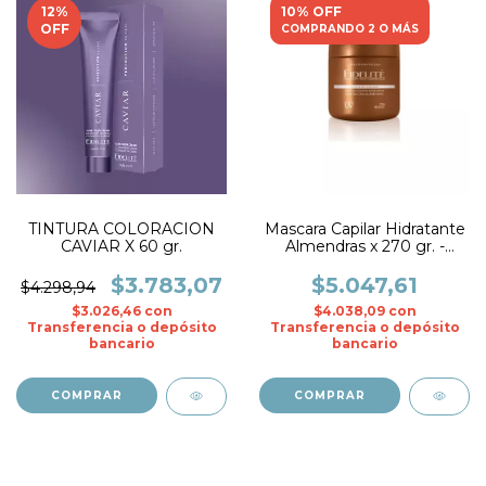
12
%
10% OFF
OFF
COMPRANDO 2 O MÁS
TINTURA COLORACION
Mascara Capilar Hidratante
CAVIAR X 60 gr.
Almendras x 270 gr. -
Fidelite
$3.783,07
$5.047,61
$4.298,94
$3.026,46
con
$4.038,09
con
Transferencia o depósito
Transferencia o depósito
bancario
bancario
COMPRAR