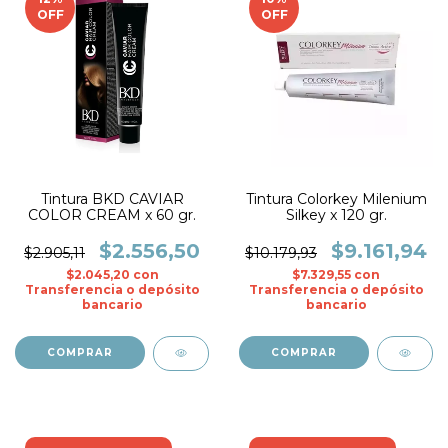
OFF
OFF
Tintura BKD CAVIAR
Tintura Colorkey Milenium
COLOR CREAM x 60 gr.
Silkey x 120 gr.
$2.556,50
$9.161,94
$2.905,11
$10.179,93
$2.045,20
con
$7.329,55
con
Transferencia o depósito
Transferencia o depósito
bancario
bancario
COMPRAR
COMPRAR