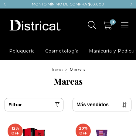
MONTO MÍNIMO DE COMPRA $60.000
0
Peluquería
Cosmetología
Manicuría y Pedicur
Inicio
>
Marcas
Marcas
Filtrar
12
%
20
%
OFF
OFF