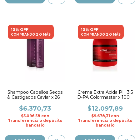
10% OFF
10% OFF
COMPRANDO 2 O MÁS
COMPRANDO 2 O MÁS
Shampoo Cabellos Secos
Crema Extra Acida PH 3.5
& Castigados Caviar x 260
D-PA Colormaster x 1000
ml. - Fidelite
gr.- Fidelite
$6.370,73
$12.097,89
$5.096,58
con
$9.678,31
con
Transferencia o depósito
Transferencia o depósito
bancario
bancario