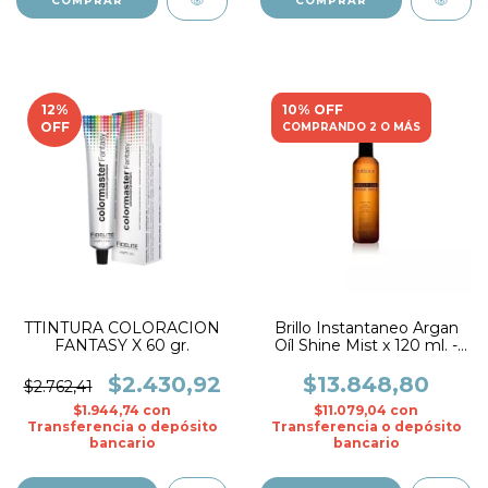
12
%
10% OFF
OFF
COMPRANDO 2 O MÁS
TTINTURA COLORACION
Brillo Instantaneo Argan
FANTASY X 60 gr.
Oíl Shine Mist x 120 ml. -
Fidelite
$2.430,92
$13.848,80
$2.762,41
$1.944,74
con
$11.079,04
con
Transferencia o depósito
Transferencia o depósito
bancario
bancario