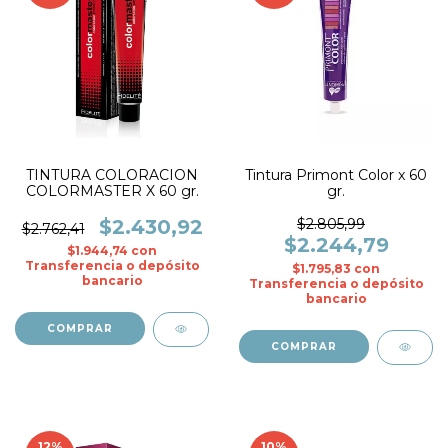
TINTURA COLORACION
Tintura Primont Color x 60
COLORMASTER X 60 gr.
gr.
$2.430,92
$2.805,99
$2.762,41
$2.244,79
$1.944,74
con
Transferencia o depósito
$1.795,83
con
bancario
Transferencia o depósito
bancario
COMPRAR
COMPRAR
12
%
10
%