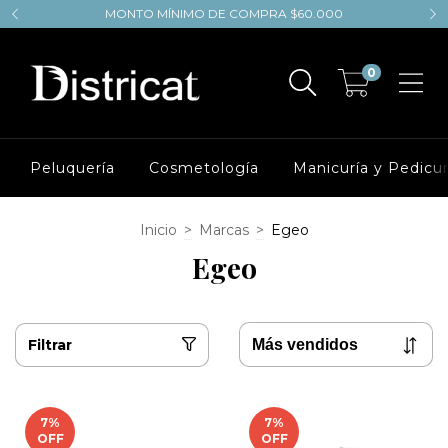
MONTO MÍNIMO DE COMPRA $60.000
0
Peluquería
Cosmetología
Manicuría y Pedicur
Inicio
>
Marcas
>
Egeo
Egeo
Filtrar
7
%
7
%
OFF
OFF