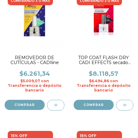
COMPRANDO 3 O MÁS
COMPRANDO 3 O MÁS
REMOVEDOR DE
TOP COAT FLASH DRY
CUTÍCULAS - CADIline
CADI EFFECTS secado
instantáneo- CADIline
$6.261,34
$8.118,57
$5.009,07
con
$6.494,86
con
Transferencia o depósito
Transferencia o depósito
bancario
bancario
15% OFF
15% OFF