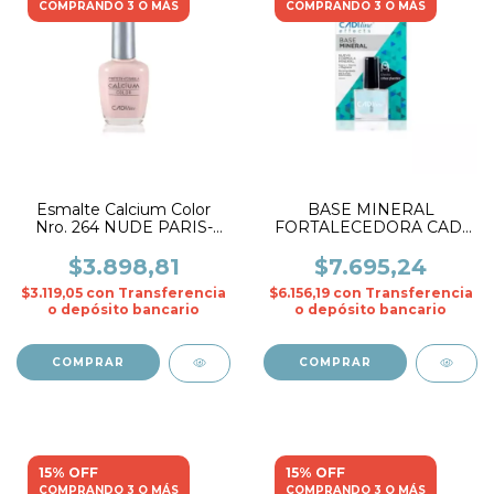
COMPRANDO 3 O MÁS
COMPRANDO 3 O MÁS
Esmalte Calcium Color
BASE MINERAL
Nro. 264 NUDE PARIS-
FORTALECEDORA CADI
CADIline
EFFECTS uñas fuertes-
CADIline
$3.898,81
$7.695,24
$3.119,05
con
Transferencia
$6.156,19
con
Transferencia
o depósito bancario
o depósito bancario
15% OFF
15% OFF
COMPRANDO 3 O MÁS
COMPRANDO 3 O MÁS