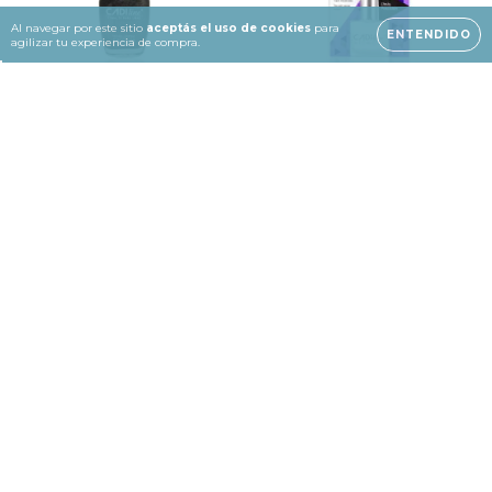
Al navegar por este sitio
aceptás el uso de cookies
para
ENTENDIDO
agilizar tu experiencia de compra.
Esmalte Calcium Color
BLANCO FRENCH
Nro. 323 3D MERCURY -
PINCEL PUNTA FINA
CADIline
CADI EFFECTS- CADIline
$3.898,81
$7.695,24
$3.119,05
con
Transferencia
$6.156,19
con
Transferencia
o depósito bancario
o depósito bancario
15% OFF
15% OFF
COMPRANDO 3 O MÁS
COMPRANDO 3 O MÁS