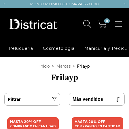
MONTO MÍNIMO DE COMPRA $60.000
0
Peluquería
Cosmetología
Manicuría y Pedicur
Inicio
>
Marcas
>
Frilayp
Frilayp
Filtrar
HASTA 20% OFF
HASTA 20% OFF
COMPRANDO EN CANTIDAD
COMPRANDO EN CANTIDAD