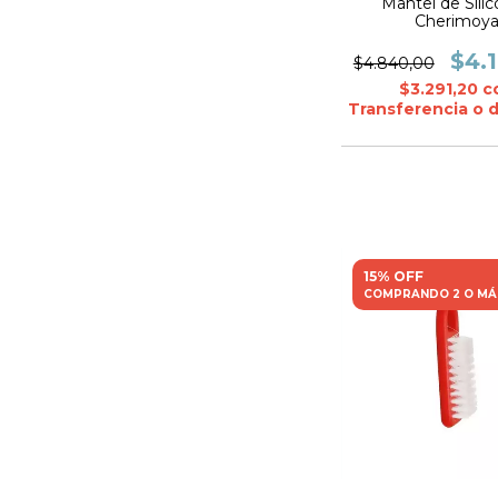
Mantel de Silic
Cherimoy
$4.
$4.840,00
$3.291,20
c
Transferencia o 
15% OFF
COMPRANDO 2 O MÁ