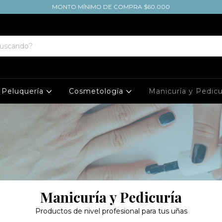
MONTO MÍNIMO DE COMPRA $60.000
Peluquería
Cosmetología
Manicuría y Pedic
Manicuría y Pedicuría
Productos de nivel profesional para tus uñas