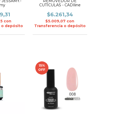
r JESSAMY.-
REMOVEDOR DE
amy
CUTÍCULAS - CADIline
9,31
$6.261,34
45
con
$5.009,07
con
 o depósito
Transferencia o depósito
15
%
OFF