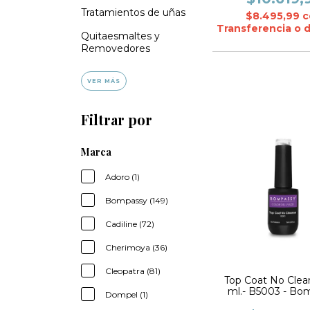
Tratamientos de uñas
$8.495,99
c
Transferencia o 
Quitaesmaltes y
Removedores
VER MÁS
Filtrar por
Marca
Adoro (1)
Bompassy (149)
Cadiline (72)
Cherimoya (36)
Cleopatra (81)
Top Coat No Clean
ml.- B5003 - Bo
Dompel (1)