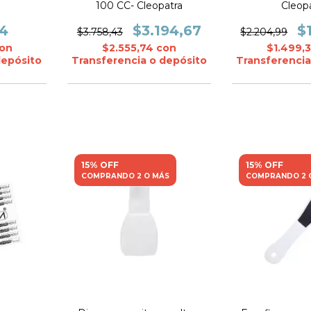
100 CC- Cleopatra
Cleop
34
$3.194,67
$
$3.758,43
$2.204,99
on
$2.555,74
con
$1.499,
depósito
Transferencia o depósito
Transferencia
15% OFF
15% OFF
COMPRANDO 2 O MÁS
COMPRANDO 2 