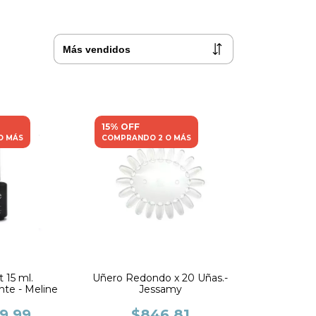
15% OFF
O MÁS
COMPRANDO 2 O MÁS
 15 ml.
Uñero Redondo x 20 Uñas.-
te - Meline
Jessamy
19,99
$846,81