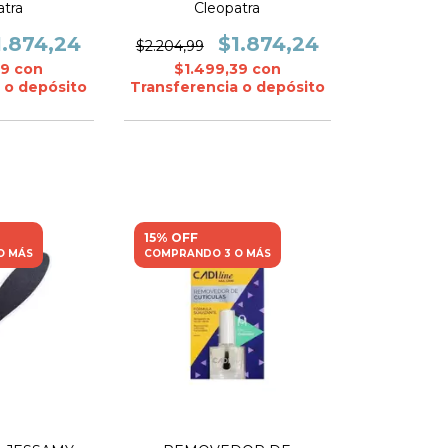
atra
Cleopatra
1.874,24
$1.874,24
$2.204,99
39
con
$1.499,39
con
 o depósito
Transferencia o depósito
15% OFF
O MÁS
COMPRANDO 3 O MÁS