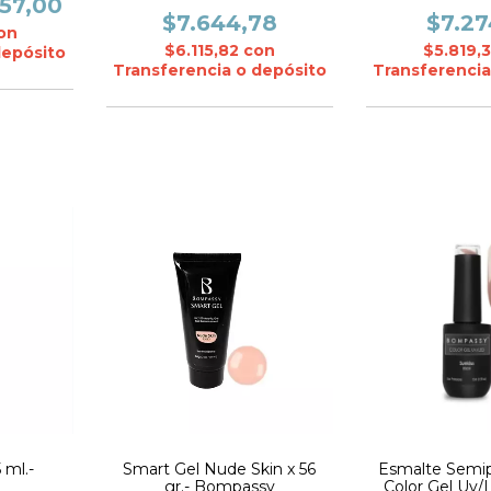
CADIl
57,00
$7.644,78
$7.27
on
$6.115,82
con
$5.819,
depósito
Transferencia o depósito
Transferencia
 ml.-
Smart Gel Nude Skin x 56
Esmalte Semi
gr.- Bompassy
Color Gel Uv/L