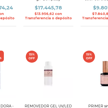
Sunkiss B5034
74,24
$17.445,78
$9.80
on
$13.956,62
con
$7.840,
depósito
Transferencia o depósito
Transferencia
15
%
15
%
OFF
OFF
S
EDORA -
REMOVEDOR GEL UV/LED
PRIMER si