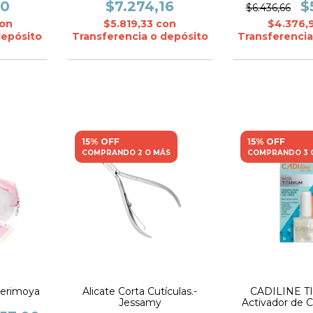
00
$7.274,16
$
$6.436,66
on
$5.819,33
con
$4.376,
depósito
Transferencia o depósito
Transferencia
15% OFF
15% OFF
COMPRANDO 2 O MÁS
COMPRANDO 3 
herimoya
Alicate Corta Cutículas.-
CADILINE T
Jessamy
Activador de 