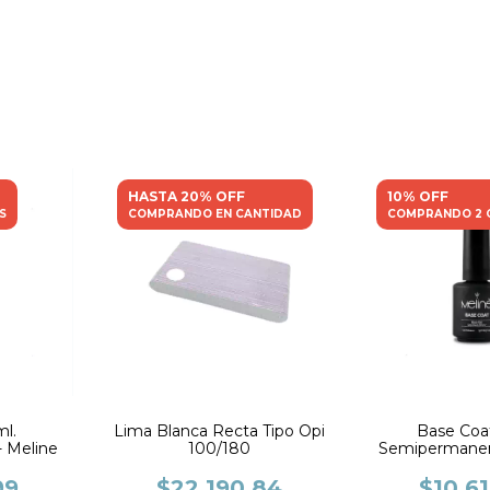
HASTA 20% OFF
10% OFF
S
COMPRANDO EN CANTIDAD
COMPRANDO 2 
ml.
Lima Blanca Recta Tipo Opi
Base Coat
 Meline
100/180
Semipermanen
99
$22.190,84
$10.6