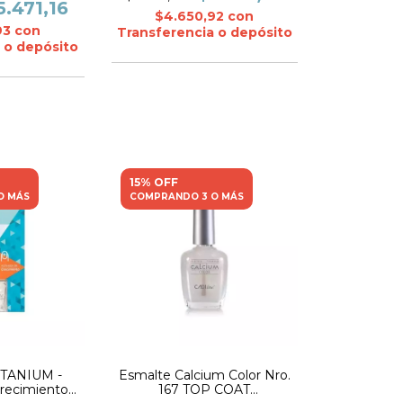
5.471,16
$4.650,92
con
93
con
Transferencia o depósito
 o depósito
15% OFF
O MÁS
COMPRANDO 3 O MÁS
ITANIUM -
Esmalte Calcium Color Nro.
Crecimiento-
167 TOP COAT