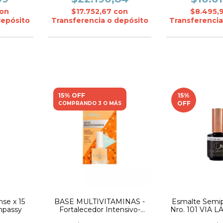
on
$17.752,67
con
$8.495,
depósito
Transferencia o depósito
Transferencia
15% OFF
15
%
OFF
COMPRANDO 3 O MÁS
se x 15
BASE MULTIVITAMINAS -
Esmalte Semi
mpassy
Fortalecedor Intensivo-
Nro. 101 VIA 
CADIline
Cleop