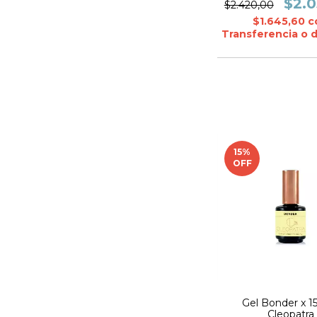
$2.0
$2.420,00
$1.645,60
c
Transferencia o 
15
%
OFF
Gel Bonder x 15
Cleopatra