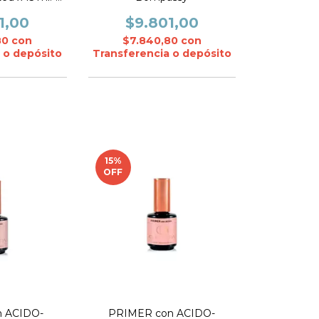
 - Bompassy
1,00
$9.801,00
80
con
$7.840,80
con
 o depósito
Transferencia o depósito
15
%
OFF
n ACIDO-
PRIMER con ACIDO-