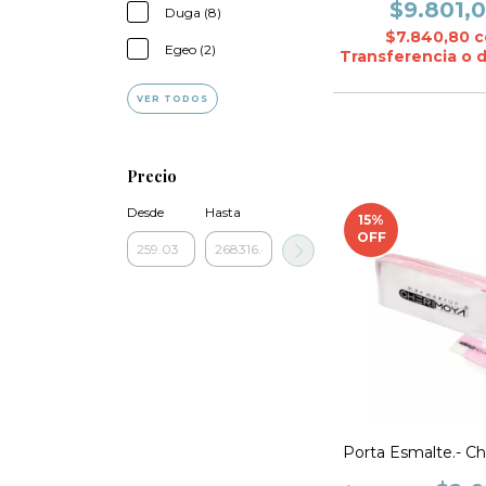
$9.801,
Duga (8)
$7.840,80
c
Egeo (2)
Transferencia o 
VER TODOS
Precio
Desde
Hasta
15
%
OFF
Porta Esmalte.- C