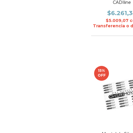
CADIline
$6.261,
$5.009,07
c
Transferencia o 
15
%
OFF