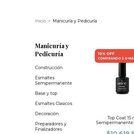
Inicio
>
Manicuría y Pedicuría
Manicuría y
Pedicuría
10% OFF
COMPRANDO 2 O MÁ
Construcción
Esmaltes
Semipermanente
Base y top
Esmaltes Clasicos
Decoración
Top Coat 15 
Semipermanente-
Preparadores y
Finalizadores
$10.619,