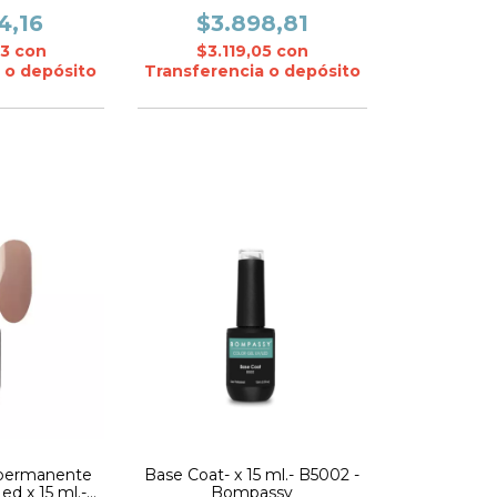
ine
RODOCROSITA- CADIline
4,16
$3.898,81
33
con
$3.119,05
con
 o depósito
Transferencia o depósito
permanente
Base Coat- x 15 ml.- B5002 -
ed x 15 ml.-
Bompassy