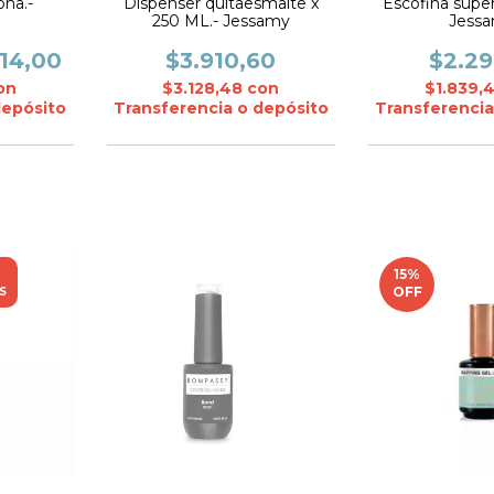
ona.-
Dispenser quitaesmalte x
Escofina supe
a
250 ML.- Jessamy
Jess
114,00
$3.910,60
$2.29
on
$3.128,48
con
$1.839,
depósito
Transferencia o depósito
Transferencia
15
%
OFF
S