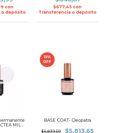
99
con
$677,45
con
 o depósito
Transferencia o depósito
15
%
OFF
permanente
BASE COAT- Cleopatra
LACTEA MILK-
atra
$5.813,65
$6.839,59