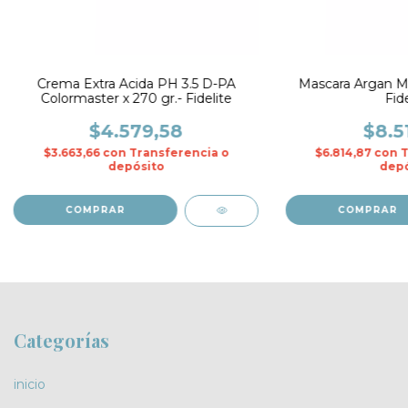
Crema Extra Acida PH 3.5 D-PA
Mascara Argan Myt
Colormaster x 270 gr.- Fidelite
Fide
$4.579,58
$8.5
$3.663,66
con
Transferencia o
$6.814,87
con
T
depósito
depó
Categorías
inicio