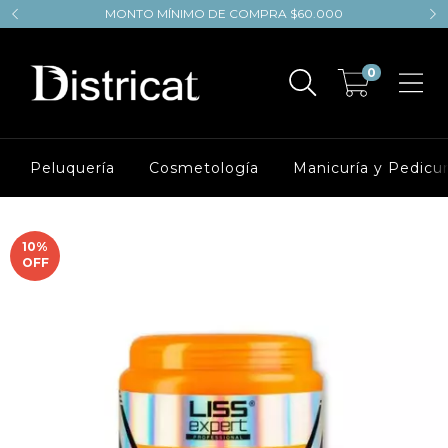
MONTO MÍNIMO DE COMPRA $60.000
0
Peluquería
Cosmetología
Manicuría y Pedicur
10
%
OFF