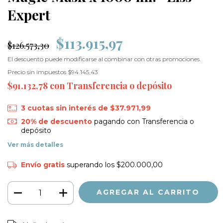
Expert
$113.915,97
$126.573,30
El descuento puede modificarse al combinar con otras promociones.
Precio sin impuestos
$94.145,43
$91.132,78
con
Transferencia o depósito
3
cuotas sin interés de
$37.971,99
20% de descuento
pagando con Transferencia o
depósito
Ver más detalles
Envío gratis
superando los
$200.000,00
CAMBIAR CP
Entregas para el CP: