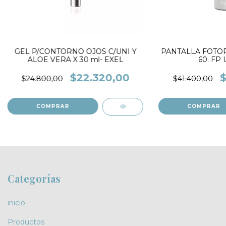
GEL P/CONTORNO OJOS C/UNI Y
PANTALLA FOTO
ALOE VERA X 30 ml- EXEL
60. FP 
$22.320,00
$
$24.800,00
$41.400,00
Categorías
inicio
Productos