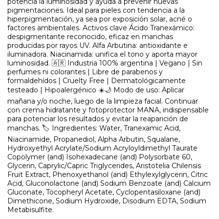
potencia la luminosidad y ayuda a prevenir nuevas
pigmentaciones. Ideal para pieles con tendencia a la
hiperpigmentación, ya sea por exposición solar, acné o
factores ambientales. Activos clave Ácido Tranexámico:
despigmentante reconocido, eficaz en manchas
producidas por rayos UV. Alfa Arbutina: antioxidante e
iluminadora. Niacinamida: unifica el tono y aporta mayor
luminosidad. 🇦🇷 Industria 100% argentina | Vegano | Sin
perfumes ni colorantes | Libre de parabenos y
formaldehídos | Cruelty Free | Dermatológicamente
testeado | Hipoalergénico ☀️🌙 Modo de uso: Aplicar
mañana y/o noche, luego de la limpieza facial. Continuar
con crema hidratante y fotoprotector MANA, indispensable
para potenciar los resultados y evitar la reaparición de
manchas. 🏷️ Ingredientes: Water, Tranexamic Acid,
Niacinamide, Propanediol, Alpha Arbutin, Squalane,
Hydroxyethyl Acrylate/Sodium Acryloyldimethyl Taurate
Copolymer (and) Isohexadecane (and) Polysorbate 60,
Glycerin, Caprylic/Capric Triglycerides, Aristotelia Chilensis
Fruit Extract, Phenoxyethanol (and) Ethylexylglycerin, Citric
Acid, Gluconolactone (and) Sodium Benzoate (and) Calcium
Gluconate, Tocopheryl Acetate, Cyclopentasiloxane (and)
Dimethicone, Sodium Hydroxide, Disodium EDTA, Sodium
Metabisulfite.