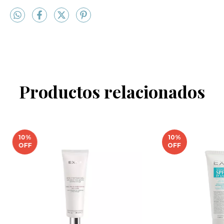
Productos relacionados
10
%
10
%
OFF
OFF