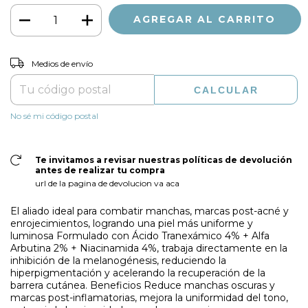
CAMBIAR CP
Entregas para el CP:
Medios de envío
CALCULAR
No sé mi código postal
Te invitamos a revisar nuestras políticas de devolución
antes de realizar tu compra
url de la pagina de devolucion va aca
El aliado ideal para combatir manchas, marcas post-acné y
enrojecimientos, logrando una piel más uniforme y
luminosa Formulado con Ácido Tranexámico 4% + Alfa
Arbutina 2% + Niacinamida 4%, trabaja directamente en la
inhibición de la melanogénesis, reduciendo la
hiperpigmentación y acelerando la recuperación de la
barrera cutánea. Beneficios Reduce manchas oscuras y
marcas post-inflamatorias, mejora la uniformidad del tono,